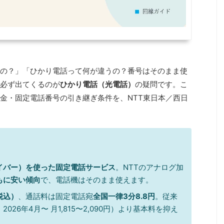
の？」「ひかり電話って何が違うの？番号はそのまま使
必ず出てくるのが
ひかり電話（光電話）
の疑問です。こ
金・固定電話番号の引き継ぎ条件を、NTT東日本／西日
イバー）を使った固定電話サービス
。NTTのアナログ加
もに安い傾向
で、電話機はそのまま使えます。
税込）
、通話料は固定電話宛
全国一律3分8.8円
。従来
26年4月〜 月1,815〜2,090円）より基本料を抑え