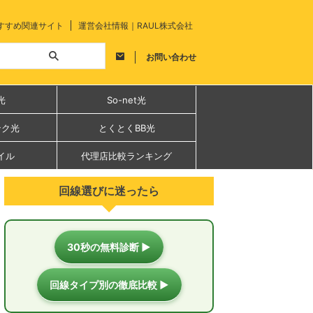
すすめ関連サイト
運営会社情報｜RAUL株式会社
お問い合わせ
光
So-net光
ンク光
とくとくBB光
イル
代理店比較ランキング
回線選びに迷ったら
30秒の無料診断 ▶
回線タイプ別の徹底比較 ▶