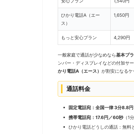
安心プラン
1,540円
ひかり電話A（エー
1,650円
ス）
もっと安心プラン
4,290円
一般家庭で通話が少なめなら
基本プラ
ンバー・ディスプレイなどの付加サー
かり電話A（エース）
が割安になるケ
通話料金
固定電話宛：全国一律 3分8.8円
携帯電話宛：17.6円／60秒
（1
ひかり電話どうしの通話：無料