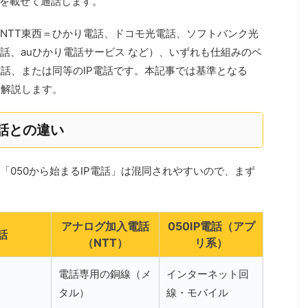
みを載せて通話します。
NTT東西＝ひかり電話、ドコモ光電話、ソフトバンク光
話、auひかり電話サービス など）、いずれも仕組みのベ
電話、または同等のIP電話です。本記事では基準となる
に解説します。
話との違い
「050から始まるIP電話」は混同されやすいので、まず
アナログ加入電話
050IP電話（アプ
話
（NTT）
リ系）
電話専用の銅線（メ
インターネット回
タル）
線・モバイル