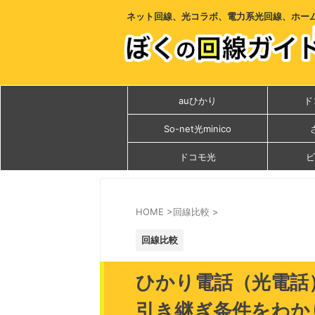
ネット回線、光コラボ、電力系光回線、ホー
auひかり
ド
So-net光minico
ドコモ光
ビ
HOME
>
回線比較
>
回線比較
ひかり電話（光電話
引き継ぎ条件をわか