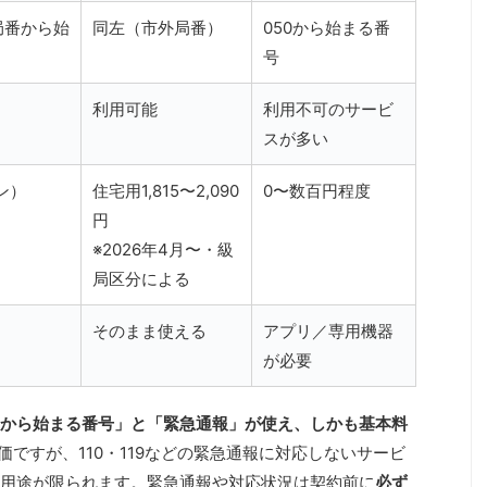
局番から始
同左（市外局番）
050から始まる番
号
利用可能
利用不可のサービ
スが多い
ン）
住宅用1,815〜2,090
0〜数百円程度
円
※2026年4月〜・級
局区分による
そのまま使える
アプリ／専用機器
が必要
から始まる番号」と「緊急通報」が使え、しかも基本料
価ですが、110・119などの緊急通報に対応しないサービ
用途が限られます。緊急通報や対応状況は契約前に
必ず