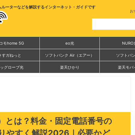
ムルーターなどを解説するインターネット・ガイドです
お
コモhome 5G
eo光
NURO
さすガねっと
ソフトバンク Air（エアー）
ソフトバ
ッグローブ光
楽天ひかり
楽天モバ
）とは？料金・固定電話番号の
りやすく解説2026｜必要かど