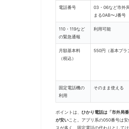
電話番号
03・06など市外
まる0AB〜J番号
110・119など
利用可能
の緊急通報
月額基本料
550円（基本プラ
（税込）
固定電話機の
そのまま使える
利用
ポイントは、
ひかり電話は「市外局番
が安い
こと。アプリ系の050番号は安
スが多く、固定電話の代わりとしては