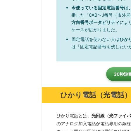
今使っている固定電話番号は
番した「0AB〜J番号（市外
方向番号ポータビリティ
によ
ケースが広がりました。
固定電話を使わない人は
ひか
は「固定電話番号を残したい
30秒診
ひかり電話（光電話
ひかり電話とは、
光回線（光ファイバ
のアナログ加入電話が電話専用の銅線