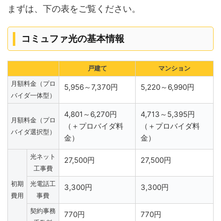
まずは、下の表をご覧ください。
コミュファ光の基本情報
戸建て
マンション
月額料金（プロ
5,956～7,370円
5,220～6,990円
バイダ一体型）
4,801～6,270円
4,713～5,395円
月額料金（プロ
（＋プロバイダ料
（＋プロバイダ料
バイダ選択型）
金）
金）
光ネット
27,500円
27,500円
工事費
初期
光電話工
3,300円
3,300円
費用
事費
契約事務
770円
770円