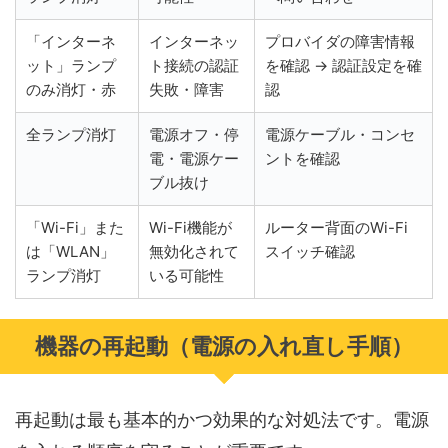
「インターネ
インターネッ
プロバイダの障害情報
ット」ランプ
ト接続の認証
を確認 → 認証設定を確
のみ消灯・赤
失敗・障害
認
全ランプ消灯
電源オフ・停
電源ケーブル・コンセ
電・電源ケー
ントを確認
ブル抜け
「Wi-Fi」また
Wi-Fi機能が
ルーター背面のWi-Fi
は「WLAN」
無効化されて
スイッチ確認
ランプ消灯
いる可能性
機器の再起動（電源の入れ直し手順）
再起動は最も基本的かつ効果的な対処法です。電源