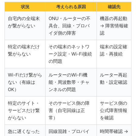
状況
考えられる原因
確認先
自宅内の全端末
ONU・ルーターの不
機器の再起動
が繋がらない
具合、回線・プロバ
→ 障害情報確
イダ側の障害
認
特定の端末だけ
その端末のネットワ
端末の設定確
繋がらない
ーク設定・Wi-Fi接続
認・再接続
の問題
Wi-Fiだけ繋がら
ルーターのWi-Fi機
ルーター再起
ない（有線は
能・周波数帯・チャ
動・設定確認
OK）
ンネルの問題
特定のサイト・
そのサービス側の障
サービス側の
サービスだけ繋
害（自宅回線は正
公式障害情報
がらない
常）
を確認
急に遅くなった
回線混雑・プロバイ
時間帯確認 →