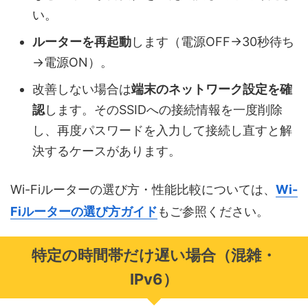
い。
ルーターを再起動
します（電源OFF→30秒待ち
→電源ON）。
改善しない場合は
端末のネットワーク設定を確
認
します。そのSSIDへの接続情報を一度削除
し、再度パスワードを入力して接続し直すと解
決するケースがあります。
Wi-Fiルーターの選び方・性能比較については、
Wi-
Fiルーターの選び方ガイド
もご参照ください。
特定の時間帯だけ遅い場合（混雑・
IPv6）