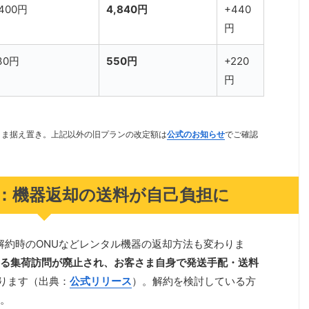
,400円
4,840円
+440
円
30円
550円
+220
円
のまま据え置き。上記以外の旧プランの改定額は
公式のお知らせ
でご確認
：機器返却の送料が自己負担に
、解約時のONUなどレンタル機器の返却方法も変わりま
る集荷訪問が廃止され、お客さま自身で発送手配・送料
ります（出典：
公式リリース
）。解約を検討している方
。