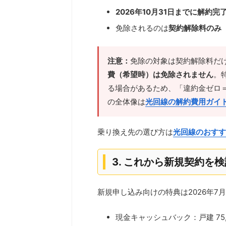
2026年10月31日までに解約完
免除されるのは
契約解除料のみ
注意：
免除の対象は契約解除料だ
費（希望時）は免除されません
。
る場合があるため、「違約金ゼロ
の全体像は
光回線の解約費用ガイ
乗り換え先の選び方は
光回線のおすす
3. これから新規契約を
新規申し込み向けの特典は2026年7
現金キャッシュバック：戸建 75,