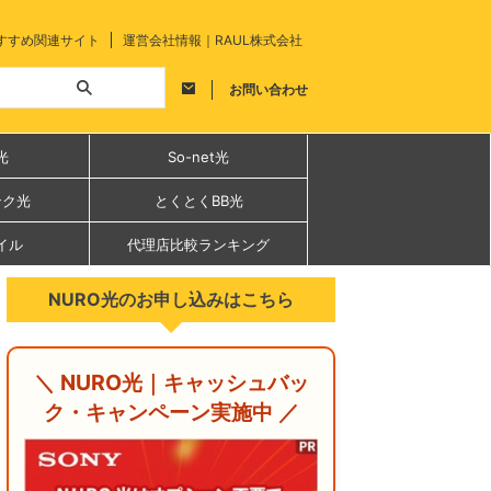
すすめ関連サイト
運営会社情報｜RAUL株式会社
お問い合わせ
光
So-net光
ンク光
とくとくBB光
イル
代理店比較ランキング
NURO光のお申し込みはこちら
＼ NURO光｜キャッシュバッ
ク・キャンペーン実施中 ／