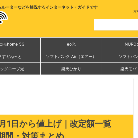
ムルーターなどを解説するインターネット・ガイドです
お
コモhome 5G
eo光
NURO
さすガねっと
ソフトバンク Air（エアー）
ソフトバ
ッグローブ光
楽天ひかり
楽天モバ
年9月1日から値上げ｜改定額一覧
期間・対策まとめ