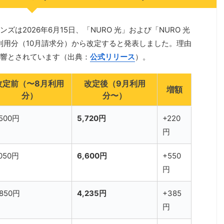
は2026年6月15日、「NURO 光」および「NURO 光
日利用分（10月請求分）から改定すると発表しました。理由
響とされています（出典：
公式リリース
）。
改定前（〜8月利用
改定後（9月利用
増額
分）
分〜）
,500円
5,720円
+220
円
,050円
6,600円
+550
円
,850円
4,235円
+385
円