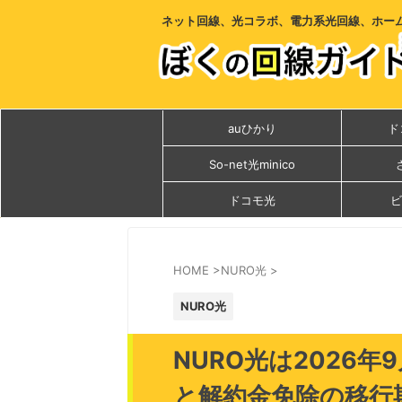
ネット回線、光コラボ、電力系光回線、ホー
auひかり
ド
So-net光minico
ドコモ光
ビ
HOME
>
NURO光
>
NURO光
NURO光は2026
と解約金免除の移行