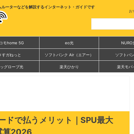
ムルーターなどを解説するインターネット・ガイドです
お
コモhome 5G
eo光
NURO
さすガねっと
ソフトバンク Air（エアー）
ソフトバ
ッグローブ光
楽天ひかり
楽天モバ
ードで払うメリット｜SPU最大
算2026