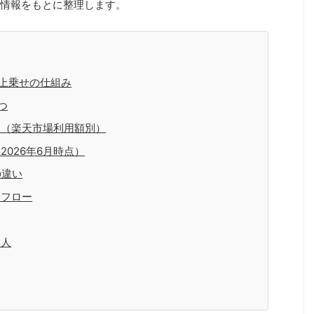
式情報をもとに整理します。
U上乗せの仕組み
つ
ン（楽天市場利用額別）
026年6月時点）
の違い
せフロー
い人