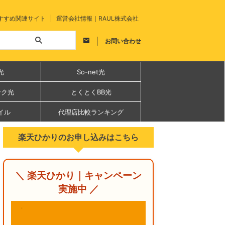
すすめ関連サイト
運営会社情報｜RAUL株式会社
お問い合わせ
光
So-net光
ンク光
とくとくBB光
イル
代理店比較ランキング
楽天ひかりのお申し込みはこちら
＼ 楽天ひかり｜キャンペーン
実施中 ／