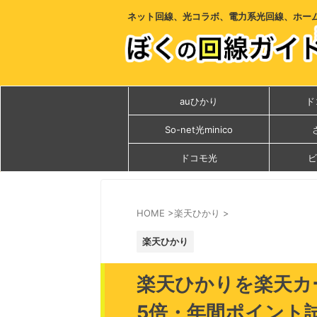
ネット回線、光コラボ、電力系光回線、ホー
auひかり
ド
So-net光minico
ドコモ光
ビ
HOME
>
楽天ひかり
>
楽天ひかり
楽天ひかりを楽天カ
5倍・年間ポイント試