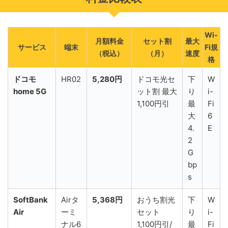
Wi-
月額料金
セット割
最大
サービス
端末
Fi規
（税込）
（月）
速度
格
ドコモ
HR02
5,280円
ドコモ光セ
下
W
home 5G
ット割 最大
り
i-
1,100円引
最
Fi
大
6
4.
E
2
G
bp
s
SoftBank
Airタ
5,368円
おうち割光
下
W
Air
ーミ
セット
り
i-
ナル6
1,100円引/
最
Fi