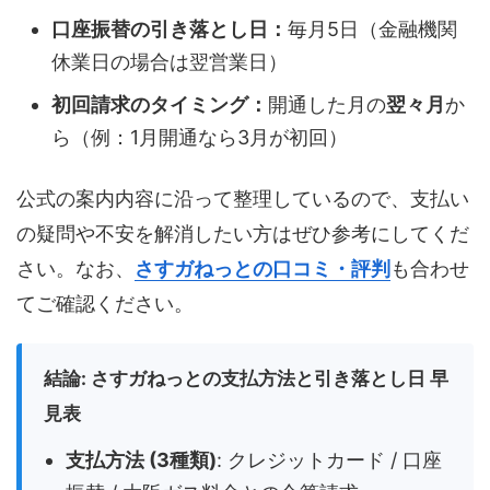
口座振替の引き落とし日：
毎月5日（金融機関
休業日の場合は翌営業日）
初回請求のタイミング：
開通した月の
翌々月
か
ら（例：1月開通なら3月が初回）
公式の案内内容に沿って整理しているので、支払い
の疑問や不安を解消したい方はぜひ参考にしてくだ
さい。なお、
さすガねっとの口コミ・評判
も合わせ
てご確認ください。
結論: さすガねっとの支払方法と引き落とし日 早
見表
支払方法 (3種類)
: クレジットカード / 口座