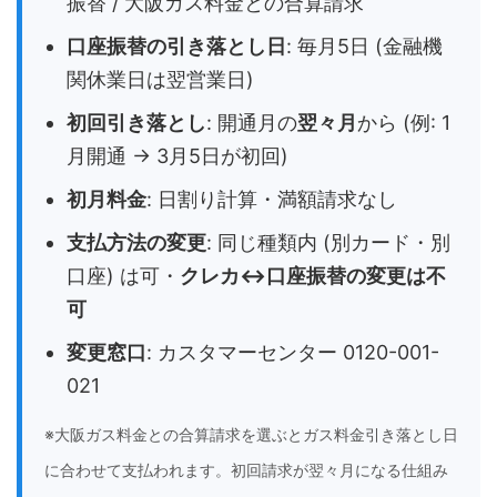
振替 / 大阪ガス料金との合算請求
口座振替の引き落とし日
: 毎月5日 (金融機
関休業日は翌営業日)
初回引き落とし
: 開通月の
翌々月
から (例: 1
月開通 → 3月5日が初回)
初月料金
: 日割り計算・満額請求なし
支払方法の変更
: 同じ種類内 (別カード・別
口座) は可・
クレカ↔口座振替の変更は不
可
変更窓口
: カスタマーセンター 0120-001-
021
※大阪ガス料金との合算請求を選ぶとガス料金引き落とし日
に合わせて支払われます。初回請求が翌々月になる仕組み